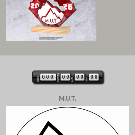
HORAS
0
0
0
0
0
0
0
0
0
DIAS
SEG
MIN
M.U.T.