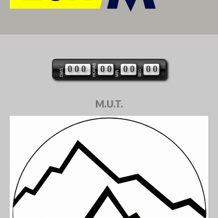
HORAS
0
0
0
0
0
0
0
0
0
DIAS
SEG
MIN
M.U.T.