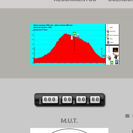
HORAS
0
0
0
0
0
0
0
0
0
DIAS
SEG
MIN
M.U.T.