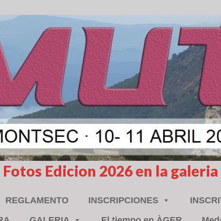
Fotos Edicion 2026 en la galeria
REGLAMENTO
INSCRIPCIONES
INSCR
RA
GALERIA
El tiempo en ÀGER
Meda