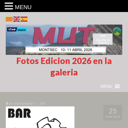
MENU
Fotos Edicion 2026 en la
galeria
MENU
por
Dani Delgado
|
|
0
25
MAR 2024