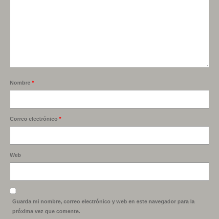
Nombre
*
Correo electrónico
*
Web
Guarda mi nombre, correo electrónico y web en este navegador para la
próxima vez que comente.